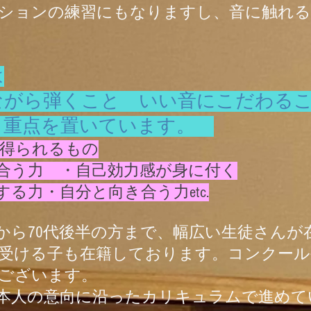
ションの練習にもなりますし、音に触れ
は
ながら弾くこと いい音にこだわる
も重点を置いています。
得られるもの
合う力 ・自己効力感が身に付く
る力・自分と向き合う力etc.
児から70代後半の方まで、幅広い生徒さん
受ける子も在籍しております。コンクール
ございます。
本人の意向に沿ったカリキュラムで進めて