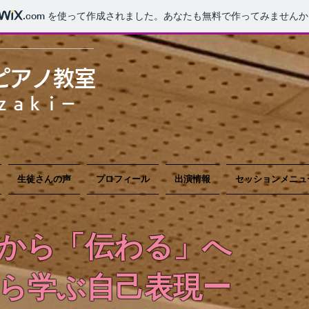
.com
を使って作成されました。あなたも無料で作ってみませんか
ピアノ教室
ｏｚａｋｉ－
生徒さんの声
プロフィール
出演情報
セッションメニュ
から「伝わる」へ
ら学ぶ自己表現ー