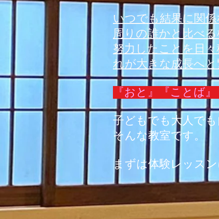
いつでも結果に関係
周りの誰かと比べる
努力したことを日々
れが大きな成長へと
​​​『おと』『こと
子どもでも大人でも
​そんな教室です。
まずは体験レッスン