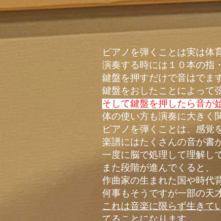
​ピアノを弾くことは実は体
演奏する時には１０本の指
鍵盤を押すだけで音はでま
​鍵盤をおしたことによって
そして鍵盤を押したら音が
体の使い方も演奏に大きく
ピアノを弾くことは、感覚
楽譜にはたくさんの音が書
一度に脳で処理して理解し
また段階が進んでくると、
作曲家の生まれた国や時代
何事もそうですが一部の天
これは音楽に限らず生きて
てることになります。​