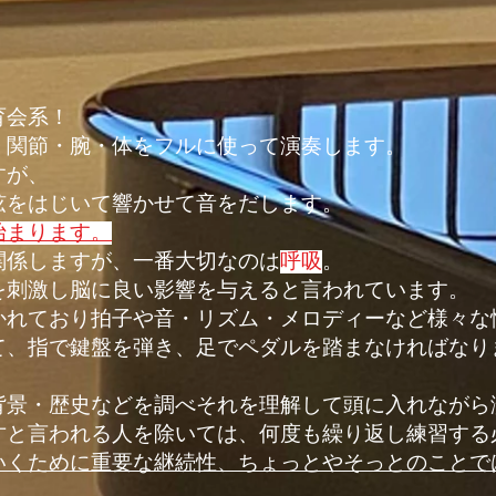
育会系！
・関節・腕・体をフルに使って演奏します。
すが、
弦をはじいて響かせて音をだします。
始まります。
関係しますが、一番大切なのは
呼吸
。
を刺激し脳に良い影響を与えると言われています。
かれており拍子や音・リズム・メロディーなど様々な
て、指で鍵盤を弾き、足でペダルを踏まなければなり
背景・歴史などを調べそれを理解して頭に入れながら
才と言われる人を除いては、何度も繰り返し練習する
いくために重要な継続性、ちょっとやそっとのことで