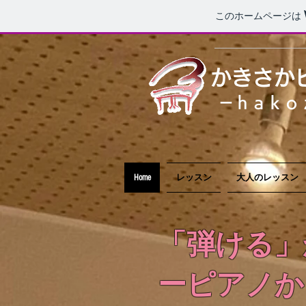
このホームページは
​かきさか
​－ｈａｋ
Home
レッスン
大人のレッスン
「弾ける」
ーピアノか