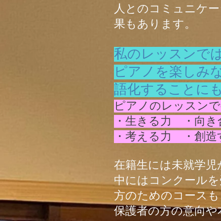
人とのコミュニケー
果もあります。
私のレッスンで
ピアノを楽しみ
語化することに
ピアノのレッスンで
・生きる力 ・向き
・考える力 ・創造す
​在籍生には未就学
中にはコンクールを
方のためのコースも
保護者の方の意向や